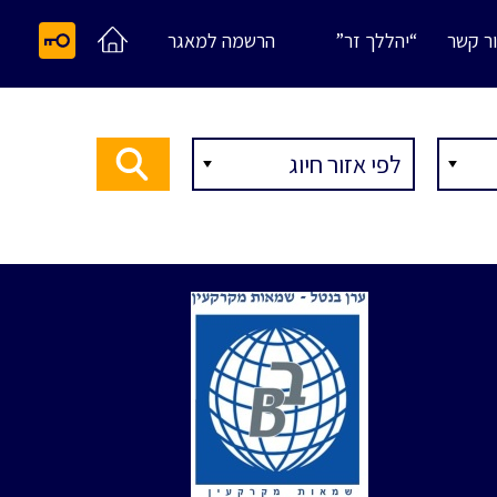
ר קשר
“יהללך זר”
הרשמה למאגר