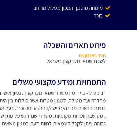
מומחה מוסמך המכון מסלול מורחב
בורר
פירוט תארים והשכלה
חבר בארגון/ים
לשכת שמאי מקרקעין בישראל
התמחויות ומידע מקצועי משלים
"ב נ ט ל - ב י ר מ ן משרד שמאי מקרקעין". נסיון אישי
מחדרה ועד מטולה, למגוון מטרות אשר כוללות בין היתר
בחינת כדאיות מכירה/רכישה/בניה/הריסה וכד'. בעל נס
, מס שבח וועדות מקומיות. משרדי שם דגש על מתן שיר
גבוהה. ניתן לקבל דוגמאות לחוות דעת במגוון נושאים