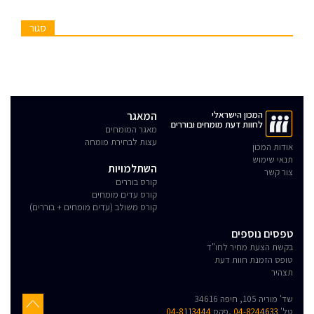
סגור
המכון הישראלי
המאגר
לחוות דעת מומחים ובוררים
מאגר המומחים
עצות לבחירת מומחה
אודות המכון
תנאי שימוש
השתלמויות
צור קשר
קורס בוררים
קורס עדים מומחים
קורס משולב (עדים מומחים + בוררים)
טפסים נוספים
בקשת הצעת מחיר לחו"ד
טופס הזמנת חוות דעת
תצהיר
שד' מוריה 105, חיפה 34616
טל'
04-8244633
,פקס
04-8113444