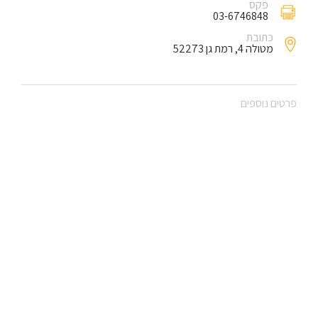
פקס
03-6746848
כתובת
מטולה 4, רמת גן 52273
פרטים נוספים