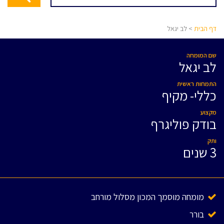
דף הבית
> לב יגאל
שם המומחה
לב יגאל
התמחות ראשית
כללי- מקיף
מקצוע
בודק פוליגרף
ותק
3 שנים
מומחה מוסמך המכון מסלול מורחב
בורר