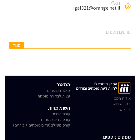
דוא"ל
igal321@orange.net.il
פרטים נוספים
סגור
המכון הישראלי
המאגר
לחוות דעת מומחים ובוררים
מאגר המומחים
עצות לבחירת מומחה
אודות המכון
תנאי שימוש
השתלמויות
צור קשר
קורס בוררים
קורס עדים מומחים
קורס משולב (עדים מומחים + בוררים)
טפסים נוספים