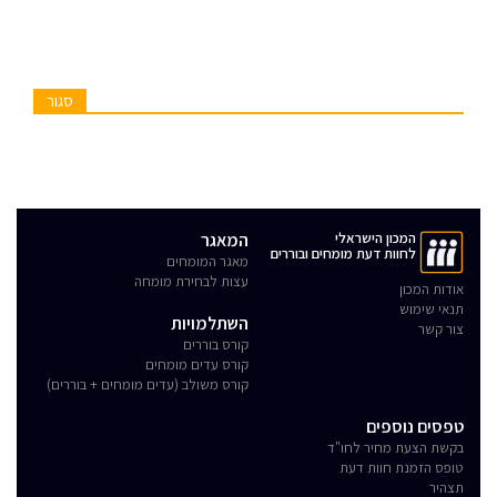
סגור
המכון הישראלי
המאגר
לחוות דעת מומחים ובוררים
מאגר המומחים
עצות לבחירת מומחה
אודות המכון
תנאי שימוש
השתלמויות
צור קשר
קורס בוררים
קורס עדים מומחים
קורס משולב (עדים מומחים + בוררים)
טפסים נוספים
בקשת הצעת מחיר לחו"ד
טופס הזמנת חוות דעת
תצהיר