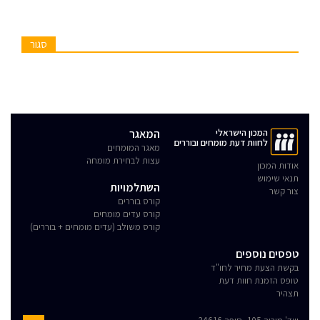
סגור
המכון הישראלי
המאגר
לחוות דעת מומחים ובוררים
מאגר המומחים
עצות לבחירת מומחה
אודות המכון
תנאי שימוש
השתלמויות
צור קשר
קורס בוררים
קורס עדים מומחים
קורס משולב (עדים מומחים + בוררים)
טפסים נוספים
בקשת הצעת מחיר לחו"ד
טופס הזמנת חוות דעת
תצהיר