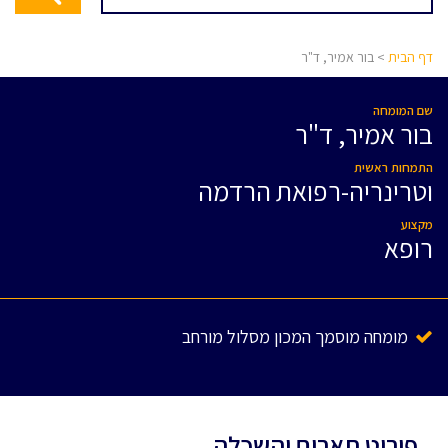
דף הבית
> בור אמיר, ד"ר
שם המומחה
בור אמיר, ד"ר
התמחות ראשית
וטרינריה-רפואת הרדמה
מקצוע
רופא
מומחה מוסמך המכון מסלול מורחב
פירוט תארים והשכלה