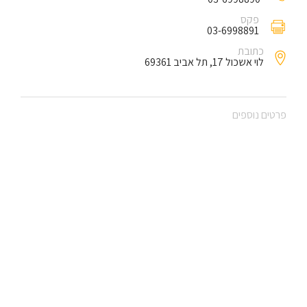
פקס
03-6998891
כתובת
לוי אשכול 17, תל אביב 69361
פרטים נוספים