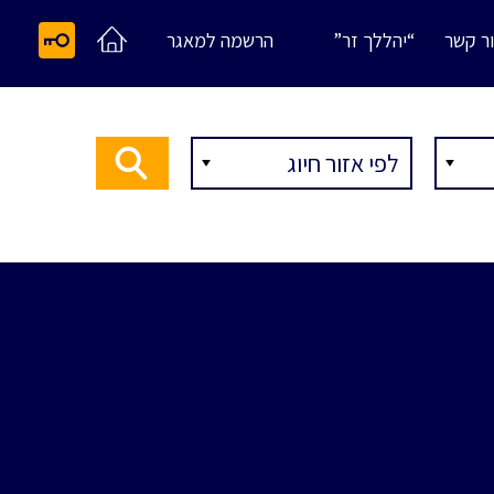
ר קשר
“יהללך זר”
הרשמה למאגר