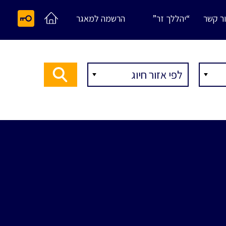
ר קשר
“יהללך זר”
הרשמה למאגר