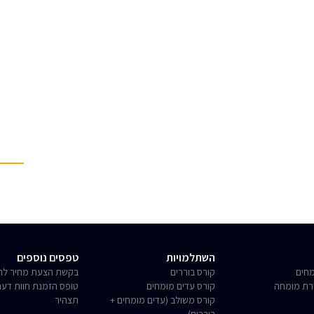
השתלמויות
טפסים נוספים
חים
קורס בוררים
בקשת הצעת מחיר לחו
רת מומחה
קורס עדים מומחים
טופס הזמנת חוות דע
קורס משולב (עדים מומחים +
תצהיר