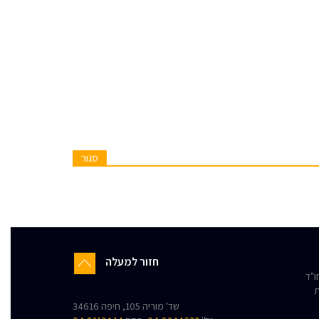
סגור
חזור למעלה
"ד
ת
שד' מוריה 105, חיפה 34616