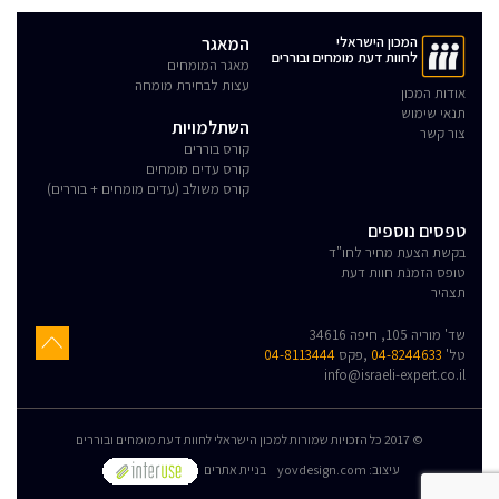
המכון הישראלי
המאגר
לחוות דעת מומחים ובוררים
מאגר המומחים
עצות לבחירת מומחה
אודות המכון
תנאי שימוש
השתלמויות
צור קשר
קורס בוררים
קורס עדים מומחים
קורס משולב (עדים מומחים + בוררים)
טפסים נוספים
בקשת הצעת מחיר לחו"ד
טופס הזמנת חוות דעת
תצהיר
שד' מוריה 105, חיפה 34616
טל'
04-8244633
,פקס
04-8113444
info@israeli-expert.co.il
© 2017 כל הזכויות שמורות למכון הישראלי לחוות דעת מומחים ובוררים
:עיצוב
yovdesign.com
בניית אתרים