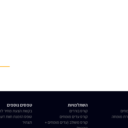
השתלמויות
טפסים נוספים
חים
קורס בוררים
בקשת הצעת מחיר לחו
רת מומחה
קורס עדים מומחים
טופס הזמנת חוות דע
קורס משולב (עדים מומחים +
תצהיר