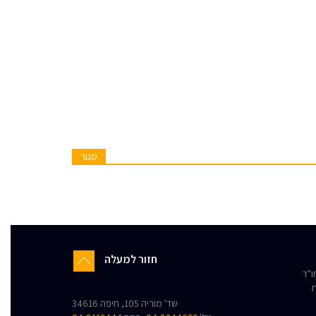
סגור
חזור למעלה
"ד
ת
שד' מוריה 105, חיפה 34616