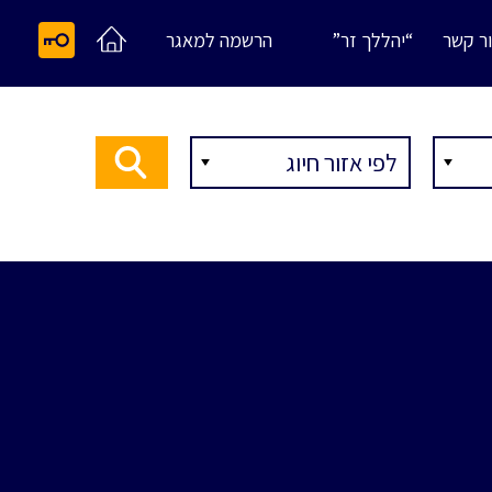
ר קשר
“יהללך זר”
הרשמה למאגר