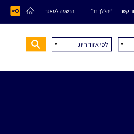
ר קשר
“יהללך זר”
הרשמה למאגר