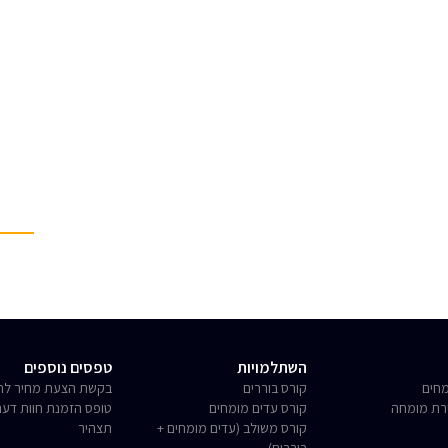
השתלמויות
טפסים נוספים
חים
קורס בוררים
בקשת הצעת מחיר לחו
רת מומחה
קורס עדים מומחים
טופס הזמנת חוות דע
קורס משולב (עדים מומחים +
תצהיר