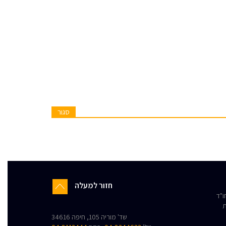
סגור
חזור למעלה
"ד
ת
שד' מוריה 105, חיפה 34616