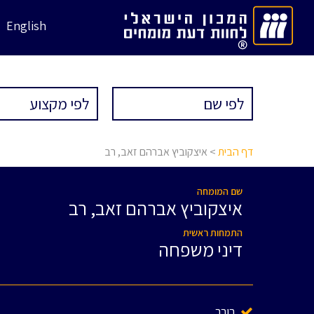
English
דף הבית
> איצקוביץ אברהם זאב, רב
שם המומחה
איצקוביץ אברהם זאב, רב
התמחות ראשית
דיני משפחה
בורר