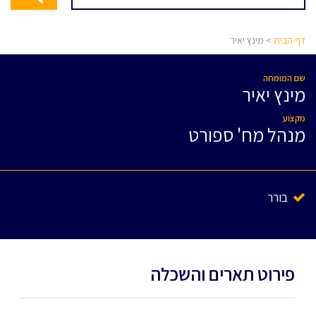
דף הבית
> מינץ יאיר
שם המומחה
מינץ יאיר
מקצוע
מנהל מח' ספורט
בורר
פירוט תארים והשכלה