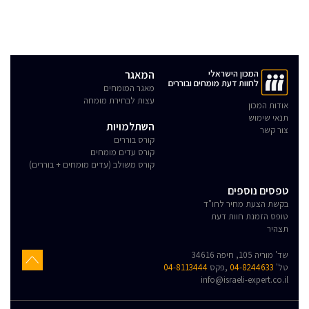
המכון הישראלי
המאגר
לחוות דעת מומחים ובוררים
מאגר המומחים
עצות לבחירת מומחה
אודות המכון
תנאי שימוש
השתלמויות
צור קשר
קורס בוררים
קורס עדים מומחים
קורס משולב (עדים מומחים + בוררים)
טפסים נוספים
בקשת הצעת מחיר לחו"ד
טופס הזמנת חוות דעת
תצהיר
שד' מוריה 105, חיפה 34616
טל'
04-8244633
,פקס
04-8113444
info@israeli-expert.co.il