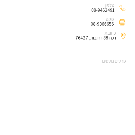
טלפון
08-9462491
פקס
08-9366656
כתובת
רמז 88 רחובות, 76427
פרטים נוספים