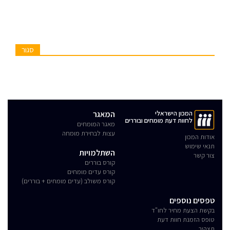
סגור
המכון הישראלי
המאגר
לחוות דעת מומחים ובוררים
מאגר המומחים
עצות לבחירת מומחה
אודות המכון
תנאי שימוש
השתלמויות
צור קשר
קורס בוררים
קורס עדים מומחים
קורס משולב (עדים מומחים + בוררים)
טפסים נוספים
בקשת הצעת מחיר לחו"ד
טופס הזמנת חוות דעת
תצהיר