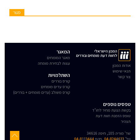
סגור
המכון הישראלי
המאגר
לחוות דעת מומחים ובוררים
מאגר המומחים
עצות לבחירת מומחה
אודות המכון
תנאי שימוש
השתלמויות
צור קשר
קורס בוררים
קורס עדים מומחים
קורס משולב (עדים מומחים + בוררים)
טפסים נוספים
בקשת הצעת מחיר לחו"ד
טופס הזמנת חוות דעת
תצהיר
שד' מוריה 105, חיפה 34616
טל'
04-8244633
,פקס
04-8113444