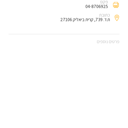
פקס
04-8706925
כתובת
ת.ד. 739, קרית ביאליק 27106
פרטים נוספים