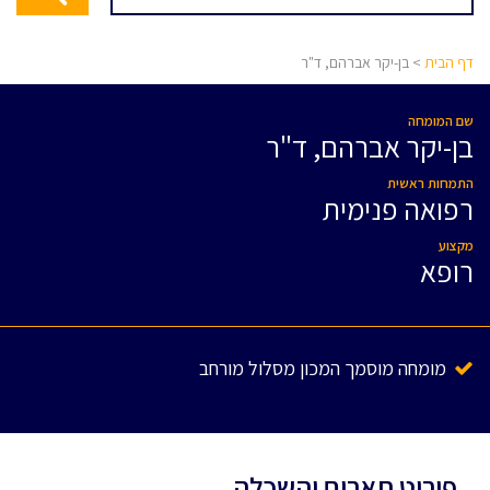
דף הבית
> בן-יקר אברהם, ד"ר
שם המומחה
בן-יקר אברהם, ד"ר
התמחות ראשית
רפואה פנימית
מקצוע
רופא
מומחה מוסמך המכון מסלול מורחב
פירוט תארים והשכלה