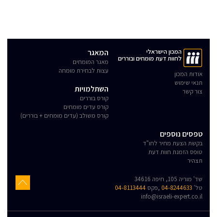
המכון הישראלי
המאגר
לחוות דעת מומחים ובוררים
מאגר המומחים
עצות לבחירת מומחה
אודות המכון
תנאי שימוש
השתלמויות
צור קשר
קורס בוררים
קורס עדים מומחים
קורס משולב (עדים מומחים + בוררים)
טפסים נוספים
בקשת הצעת מחיר לחו"ד
טופס הזמנת חוות דעת
תצהיר
שד' מוריה 105, חיפה 34616
טל'
04-8244633
,פקס
04-8113444
info@israeli-expert.co.il