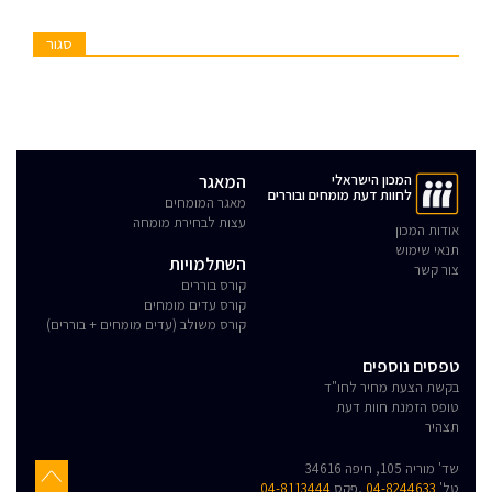
סגור
המכון הישראלי
המאגר
לחוות דעת מומחים ובוררים
מאגר המומחים
עצות לבחירת מומחה
אודות המכון
תנאי שימוש
השתלמויות
צור קשר
קורס בוררים
קורס עדים מומחים
קורס משולב (עדים מומחים + בוררים)
טפסים נוספים
בקשת הצעת מחיר לחו"ד
טופס הזמנת חוות דעת
תצהיר
שד' מוריה 105, חיפה 34616
טל'
04-8244633
,פקס
04-8113444