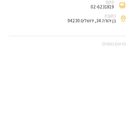
פקס
02-6231819
כתובת
בן יהודה 34, ירושלים 94230
פרטים נוספים