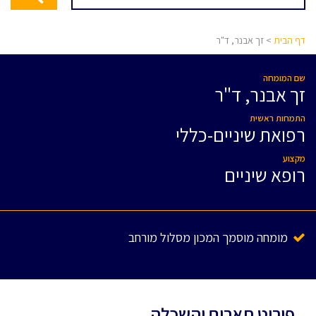
דף הבית
> זך אבנר, ד"ר
שם המומחה
זך אבנר, ד"ר
התמחות ראשית
רפואת שיניים-כללי
מקצוע
רופא שיניים
מומחה מוסמך המכון מסלול מורחב
פירוט תארים והשכלה