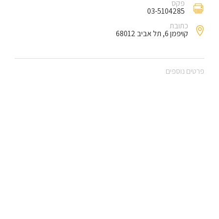
פקס
03-5104285
כתובת
קויפמן 6, תל אביב 68012
פרטים נוספים