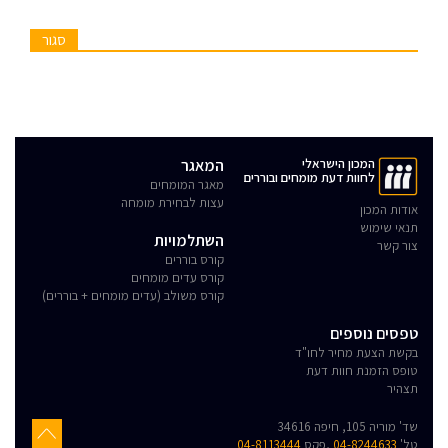
סגור
המכון הישראלי
המאגר
לחוות דעת מומחים ובוררים
מאגר המומחים
עצות לבחירת מומחה
אודות המכון
תנאי שימוש
השתלמויות
צור קשר
קורס בוררים
קורס עדים מומחים
קורס משולב (עדים מומחים + בוררים)
טפסים נוספים
בקשת הצעת מחיר לחו"ד
טופס הזמנת חוות דעת
תצהיר
שד' מוריה 105, חיפה 34616
טל'
04-8244633
,פקס
04-8113444