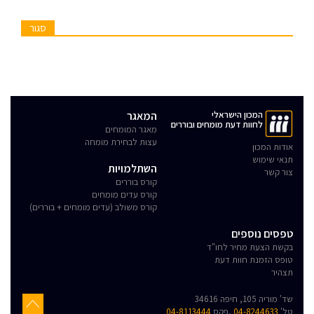
סגור
המכון הישראלי
המאגר
לחוות דעת מומחים ובוררים
מאגר המומחים
עצות לבחירת מומחה
אודות המכון
תנאי שימוש
השתלמויות
צור קשר
קורס בוררים
קורס עדים מומחים
קורס משולב (עדים מומחים + בוררים)
טפסים נוספים
בקשת הצעת מחיר לחו"ד
טופס הזמנת חוות דעת
תצהיר
שד' מוריה 105, חיפה 34616
טל'
04-8244633
,פקס
04-8113444