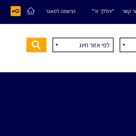
ר קשר
“יהללך זר”
הרשמה למאגר