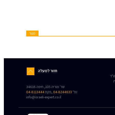
סגור
חזור למעלה
"ד
ת
שד' מוריה 105, חיפה 34616
טל'
04-8244633
,פקס
04-8113444
info@israeli-expert.co.il