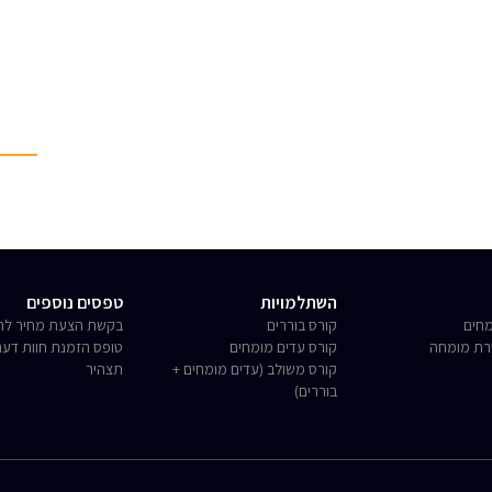
השתלמויות
טפסים נוספים
חים
קורס בוררים
בקשת הצעת מחיר לחו
רת מומחה
קורס עדים מומחים
טופס הזמנת חוות דע
קורס משולב (עדים מומחים +
תצהיר
בוררים)