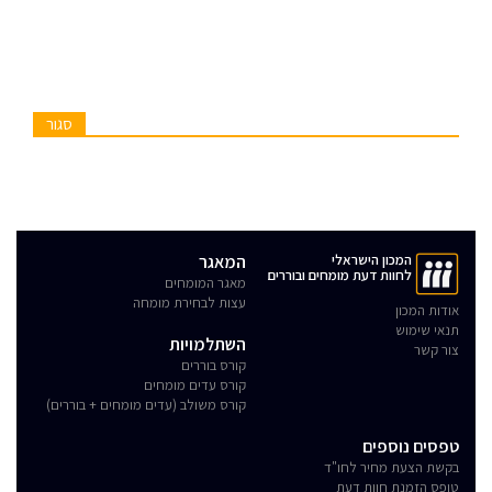
סגור
המכון הישראלי
המאגר
לחוות דעת מומחים ובוררים
מאגר המומחים
עצות לבחירת מומחה
אודות המכון
תנאי שימוש
השתלמויות
צור קשר
קורס בוררים
קורס עדים מומחים
קורס משולב (עדים מומחים + בוררים)
טפסים נוספים
בקשת הצעת מחיר לחו"ד
טופס הזמנת חוות דעת