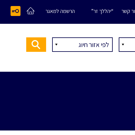
ר קשר
“יהללך זר”
הרשמה למאגר