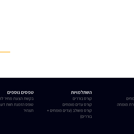
השתלמויות
טפסים נוספים
חים
קורס בוררים
בקשת הצעת מחיר לחו
רת מומחה
קורס עדים מומחים
טופס הזמנת חוות דע
קורס משולב (עדים מומחים +
תצהיר
בוררים)