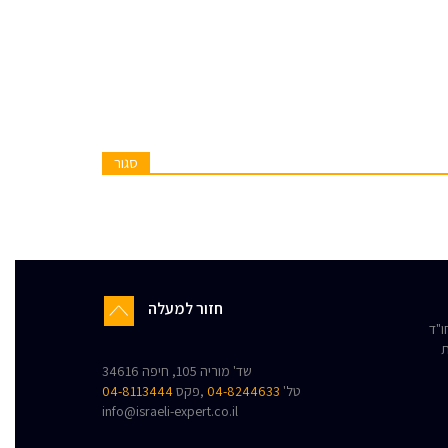
סגור
חזור למעלה
"ד
ת
שד' מוריה 105, חיפה 34616
טל'
04-8244633
,פקס
04-8113444
info@israeli-expert.co.il