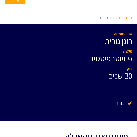
דף הבית
> רונן נורית
שם המומחה
רונן נורית
מקצוע
פיזיוטרפיסטית
ותק
30 שנים
בורר
פירוט תארים והשכלה