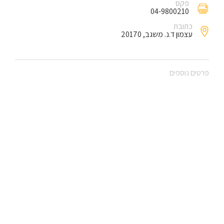
פקס
04-9800210
כתובת
עצמון ד.נ. משגב, 20170
פרטים נוספים