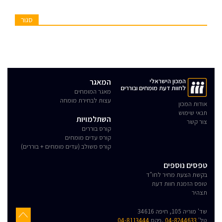
סגור
המכון הישראלי
המאגר
לחוות דעת מומחים ובוררים
מאגר המומחים
עצות לבחירת מומחה
אודות המכון
תנאי שימוש
השתלמויות
צור קשר
קורס בוררים
קורס עדים מומחים
קורס משולב (עדים מומחים + בוררים)
טפסים נוספים
בקשת הצעת מחיר לחו"ד
טופס הזמנת חוות דעת
תצהיר
שד' מוריה 105, חיפה 34616
טל'
04-8244633
,פקס
04-8113444