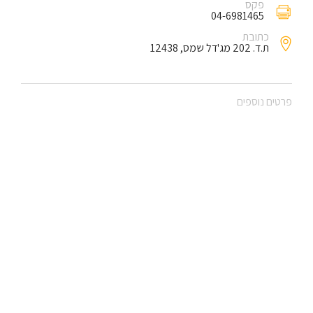
פקס
04-6981465
כתובת
ת.ד. 202 מג'דל שמס, 12438
פרטים נוספים