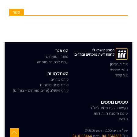
סגור
המכון הישראלי
המאגר
לחוות דעת מומחים ובוררים
מאגר המומחים
עצות לבחירת מומחה
אודות המכון
תנאי שימוש
השתלמויות
צור קשר
קורס בוררים
קורס עדים מומחים
קורס משולב (עדים מומחים + בוררים)
טפסים נוספים
בקשת הצעת מחיר לחו"ד
טופס הזמנת חוות דעת
תצהיר
שד' מוריה 105, חיפה 34616
טל'
04-8244633
,פקס
04-8113444