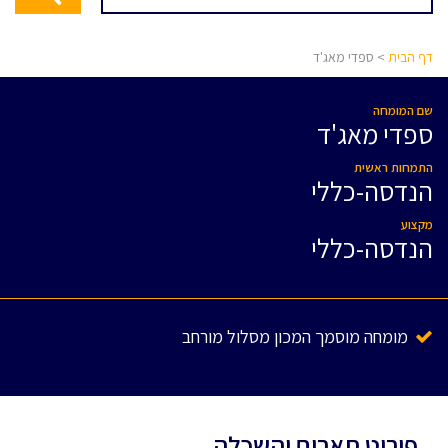
דף הבית
> ספדי מאג'ד
שם המומחה
ספדי מאג'ד
התמחות ראשית
הנדסה-כללי
מקצוע
הנדסה-כללי
מומחה מוסמך המכון מסלול מורחב
פירוט תארים והשכלה