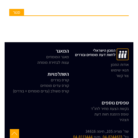
סגור
המכון הישראלי
המאגר
לחוות דעת מומחים ובוררים
מאגר המומחים
עצות לבחירת מומחה
אודות המכון
תנאי שימוש
השתלמויות
צור קשר
קורס בוררים
קורס עדים מומחים
קורס משולב (עדים מומחים + בוררים)
טפסים נוספים
בקשת הצעת מחיר לחו"ד
טופס הזמנת חוות דעת
תצהיר
שד' מוריה 105, חיפה 34616
טל'
04-8244633
,פקס
04-8113444