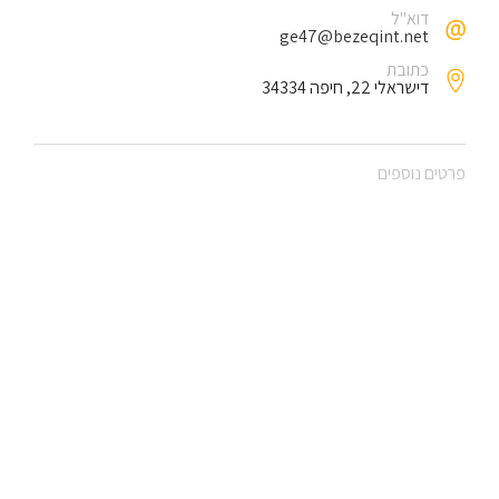
דוא"ל
ge47@bezeqint.net
כתובת
דישראלי 22, חיפה 34334
פרטים נוספים