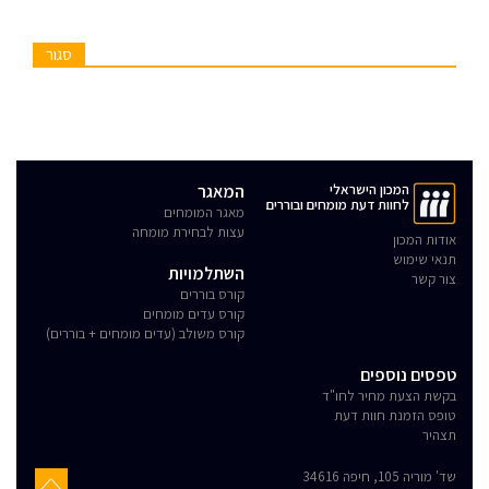
סגור
המכון הישראלי
המאגר
לחוות דעת מומחים ובוררים
מאגר המומחים
עצות לבחירת מומחה
אודות המכון
תנאי שימוש
השתלמויות
צור קשר
קורס בוררים
קורס עדים מומחים
קורס משולב (עדים מומחים + בוררים)
טפסים נוספים
בקשת הצעת מחיר לחו"ד
טופס הזמנת חוות דעת
תצהיר
שד' מוריה 105, חיפה 34616