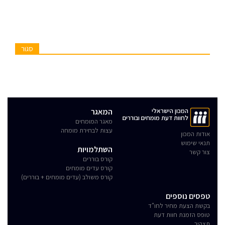
סגור
המכון הישראלי
המאגר
לחוות דעת מומחים ובוררים
מאגר המומחים
עצות לבחירת מומחה
אודות המכון
תנאי שימוש
השתלמויות
צור קשר
קורס בוררים
קורס עדים מומחים
קורס משולב (עדים מומחים + בוררים)
טפסים נוספים
בקשת הצעת מחיר לחו"ד
טופס הזמנת חוות דעת
תצהיר