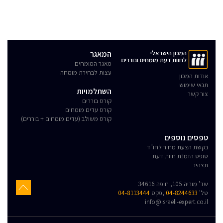
המכון הישראלי
המאגר
לחוות דעת מומחים ובוררים
מאגר המומחים
עצות לבחירת מומחה
אודות המכון
תנאי שימוש
השתלמויות
צור קשר
קורס בוררים
קורס עדים מומחים
קורס משולב (עדים מומחים + בוררים)
טפסים נוספים
בקשת הצעת מחיר לחו"ד
טופס הזמנת חוות דעת
תצהיר
שד' מוריה 105, חיפה 34616
טל'
04-8244633
,פקס
04-8113444
info@israeli-expert.co.il