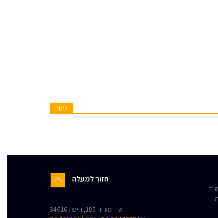
סגור
חזור למעלה
"ד
ת
שד' מוריה 105, חיפה 34616