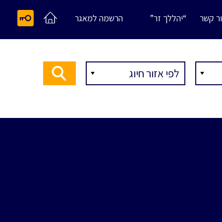
ר קשר
“יהללך זר”
הרשמה למאגר