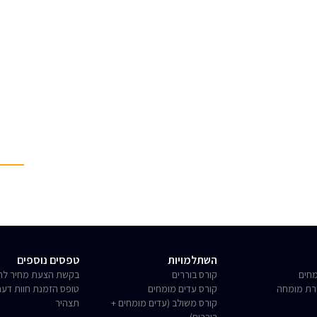
השתלמויות
טפסים נוספים
חים
קורס בוררים
בקשת הצעת מחיר לחו
רת מומחה
קורס עדים מומחים
טופס הזמנת חוות דע
קורס משולב (עדים מומחים +
תצהיר