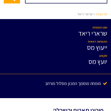
דף הבית
> שרארי ריאד
שם המומחה
שרארי ריאד
התמחות ראשית
ייעוץ מס
מקצוע
יועץ מס
מומחה מוסמך המכון מסלול מורחב
פירוט תארים והשכלה