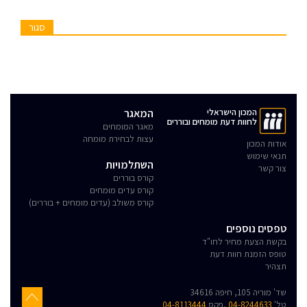
סגור
המכון הישראלי
המאגר
לחוות דעת מומחים ובוררים
מאגר המומחים
עצות לבחירת מומחה
אודות המכון
תנאי שימוש
השתלמויות
צור קשר
קורס בוררים
קורס עדים מומחים
קורס משולב (עדים מומחים + בוררים)
טפסים נוספים
בקשת הצעת מחיר לחו"ד
טופס הזמנת חוות דעת
תצהיר
שד' מוריה 105, חיפה 34616
טל'
04-8244633
,פקס
04-8113444