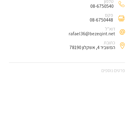
טלפון
08-6750540
פקס
08-6750448
דוא"ל
rafael36@bezeqint.net
כתובת
המשביר 4, אשקלון 78190
פרטים נוספים