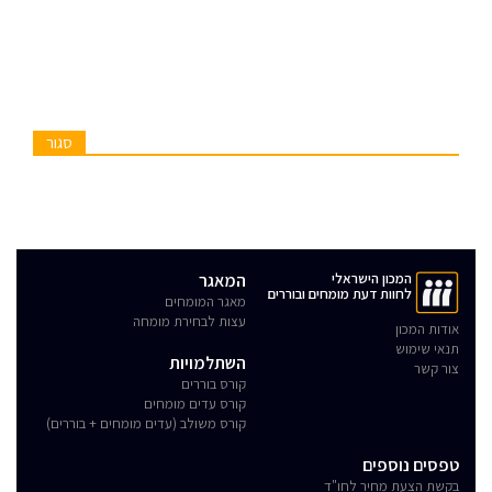
סגור
המכון הישראלי
המאגר
לחוות דעת מומחים ובוררים
מאגר המומחים
עצות לבחירת מומחה
אודות המכון
תנאי שימוש
השתלמויות
צור קשר
קורס בוררים
קורס עדים מומחים
קורס משולב (עדים מומחים + בוררים)
טפסים נוספים
בקשת הצעת מחיר לחו"ד