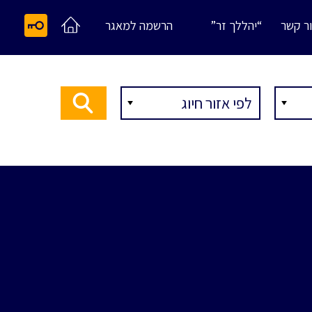
ר קשר
“יהללך זר”
הרשמה למאגר