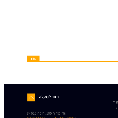
סגור
חזור למעלה
"ד
ת
שד' מוריה 105, חיפה 34616