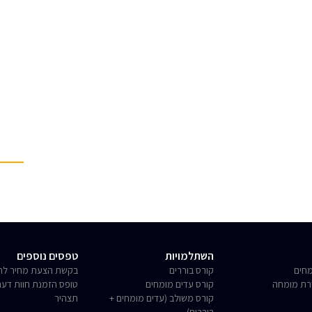
השתלמויות
טפסים נוספים
חים
קורס בוררים
בקשת הצעת מחיר לחו
רת מומחה
קורס עדים מומחים
טופס הזמנת חוות דע
קורס משולב (עדים מומחים +
תצהיר