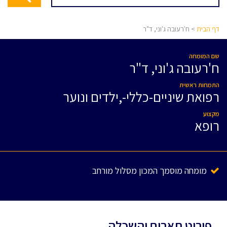
דף הבית
> ח'רעובה ג'וני, ד"ר
שם המומחה
ח'רעובה ג'וני, ד"ר
התמחות ראשית
רפואת שיניים-כללי-,ילדים ונוער
מקצוע
רופא
מומחה מוסמך המכון מסלול מורחב
פירוט תארים והשכלה