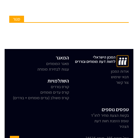
סגור
המכון הישראלי
המאגר
לחוות דעת מומחים ובוררים
מאגר המומחים
עצות לבחירת מומחה
אודות המכון
תנאי שימוש
השתלמויות
צור קשר
קורס בוררים
קורס עדים מומחים
קורס משולב (עדים מומחים + בוררים)
טפסים נוספים
בקשת הצעת מחיר לחו"ד
טופס הזמנת חוות דעת
תצהיר