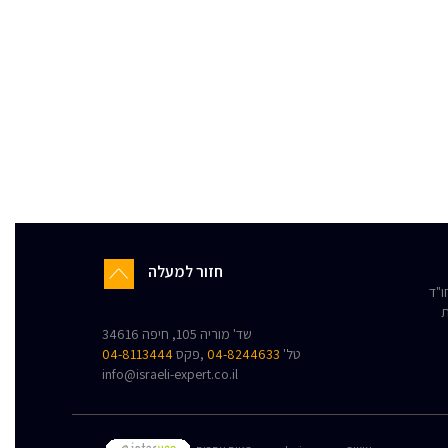
חזור למעלה
"ד
ת
שד' מוריה 105, חיפה 34616
טל'
04-8244633
,פקס
04-8113444
info@israeli-expert.co.il