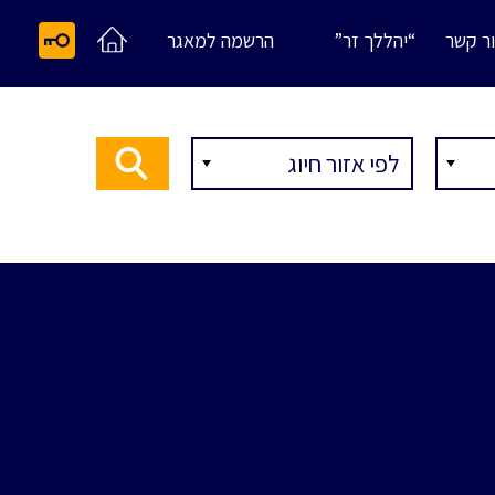
ר קשר
“יהללך זר”
הרשמה למאגר