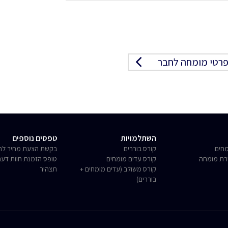
רטי מומחה לחבר
השתלמויות
טפסים נוספים
חים
קורס בוררים
בקשת הצעת מחיר לחו
רת מומחה
קורס עדים מומחים
טופס הזמנת חוות דע
קורס משולב (עדים מומחים +
תצהיר
בוררים)