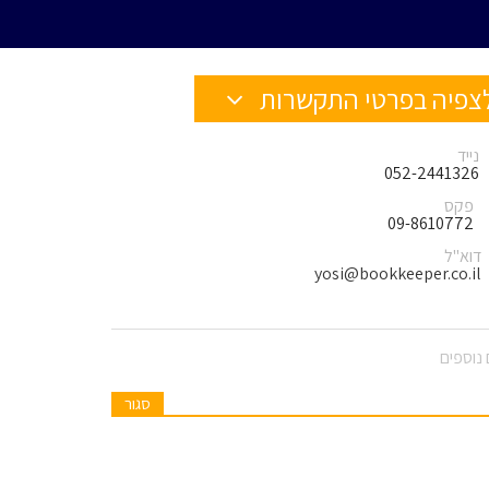
צפיה בפרטי התקשרות
נייד
052-2441326
פקס
09-8610772
דוא"ל
yosi@bookkeeper.co.il
נוספים
סגור