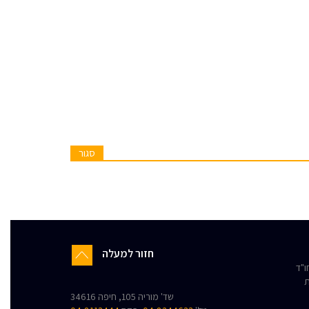
סגור
חזור למעלה
"ד
ת
שד' מוריה 105, חיפה 34616