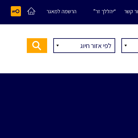
ר קשר
“יהללך זר”
הרשמה למאגר