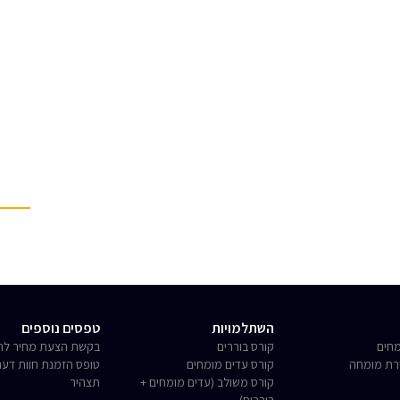
השתלמויות
טפסים נוספים
חים
קורס בוררים
בקשת הצעת מחיר לחו
רת מומחה
קורס עדים מומחים
טופס הזמנת חוות דע
קורס משולב (עדים מומחים +
תצהיר