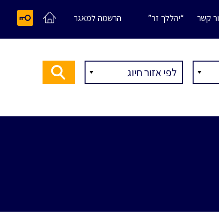
ר קשר
“יהללך זר”
הרשמה למאגר