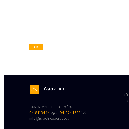
סגור
חזור למעלה
"ד
ת
שד' מוריה 105, חיפה 34616
טל'
04-8244633
,פקס
04-8113444
info@israeli-expert.co.il