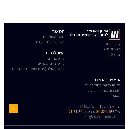
המכון הישראלי
המאגר
לחוות דעת מומחים ובוררים
מאגר המומחים
עצות לבחירת מומחה
אודות המכון
תנאי שימוש
השתלמויות
צור קשר
קורס בוררים
קורס עדים מומחים
קורס משולב (עדים מומחים + בוררים)
טפסים נוספים
בקשת הצעת מחיר לחו"ד
טופס הזמנת חוות דעת
תצהיר
שד' מוריה 105, חיפה 34616
טל'
04-8244633
,פקס
04-8113444
info@israeli-expert.co.il