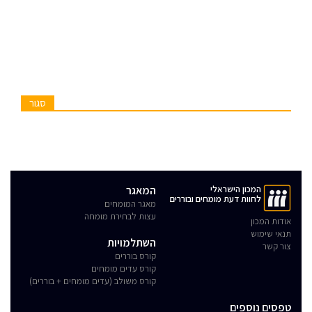
סגור
המכון הישראלי
המאגר
לחוות דעת מומחים ובוררים
מאגר המומחים
עצות לבחירת מומחה
אודות המכון
תנאי שימוש
השתלמויות
צור קשר
קורס בוררים
קורס עדים מומחים
קורס משולב (עדים מומחים + בוררים)
טפסים נוספים