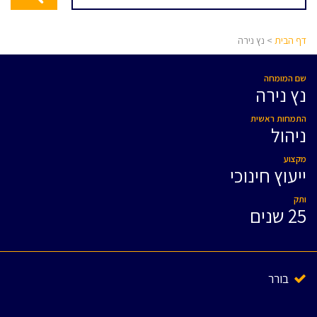
דף הבית
> נץ נירה
שם המומחה
נץ נירה
התמחות ראשית
ניהול
מקצוע
ייעוץ חינוכי
ותק
25 שנים
בורר