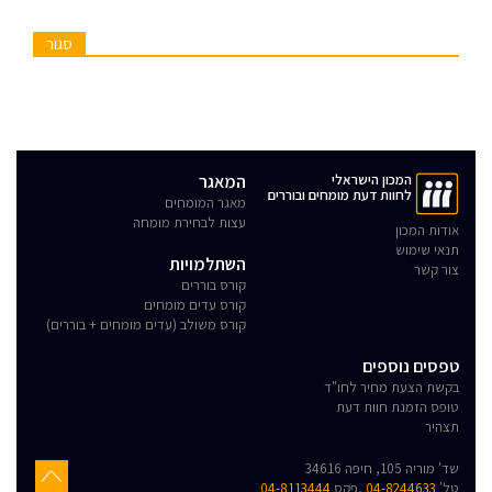
סגור
המכון הישראלי
המאגר
לחוות דעת מומחים ובוררים
מאגר המומחים
עצות לבחירת מומחה
אודות המכון
תנאי שימוש
השתלמויות
צור קשר
קורס בוררים
קורס עדים מומחים
קורס משולב (עדים מומחים + בוררים)
טפסים נוספים
בקשת הצעת מחיר לחו"ד
טופס הזמנת חוות דעת
תצהיר
שד' מוריה 105, חיפה 34616
טל'
04-8244633
,פקס
04-8113444