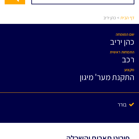
דף הבית
> כהן יריב
שם המומחה
כהן יריב
התמחות ראשית
רכב
מקצוע
התקנת מער' מיגון
בורר
פירוט תארים והשכלה