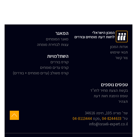
המכון הישראלי
המאגר
לחוות דעת מומחים ובוררים
מאגר המומחים
עצות לבחירת מומחה
אודות המכון
תנאי שימוש
השתלמויות
צור קשר
קורס בוררים
קורס עדים מומחים
קורס משולב (עדים מומחים + בוררים)
טפסים נוספים
בקשת הצעת מחיר לחו"ד
טופס הזמנת חוות דעת
תצהיר
שד' מוריה 105, חיפה 34616
טל'
04-8244633
,פקס
04-8113444
info@israeli-expert.co.il