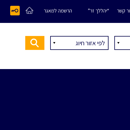
ר קשר
“יהללך זר”
הרשמה למאגר