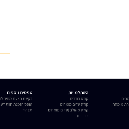
השתלמויות
טפסים נוספים
חים
קורס בוררים
בקשת הצעת מחיר לחו
רת מומחה
קורס עדים מומחים
טופס הזמנת חוות דע
קורס משולב (עדים מומחים +
תצהיר
בוררים)