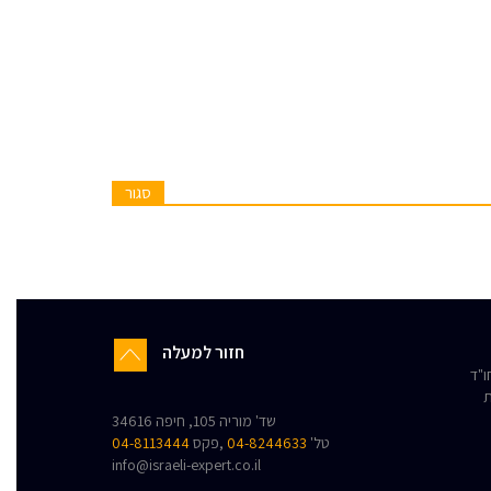
סגור
חזור למעלה
"ד
ת
שד' מוריה 105, חיפה 34616
טל'
04-8244633
,פקס
04-8113444
info@israeli-expert.co.il