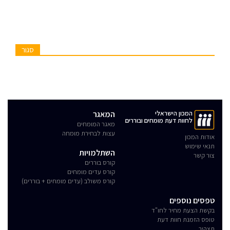
סגור
המכון הישראלי
המאגר
לחוות דעת מומחים ובוררים
מאגר המומחים
עצות לבחירת מומחה
אודות המכון
תנאי שימוש
השתלמויות
צור קשר
קורס בוררים
קורס עדים מומחים
קורס משולב (עדים מומחים + בוררים)
טפסים נוספים
בקשת הצעת מחיר לחו"ד
טופס הזמנת חוות דעת
תצהיר