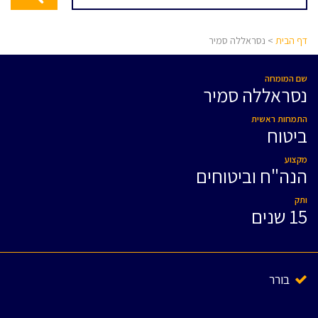
דף הבית
> נסראללה סמיר
שם המומחה
נסראללה סמיר
התמחות ראשית
ביטוח
מקצוע
הנה"ח וביטוחים
ותק
15 שנים
בורר