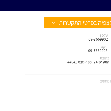
צפיה בפרטי התקשרות
טלפון
09-7669902
פקס
09-7669903
כתובת
התע"ש 24, כפר-סבא 44641
נוספים