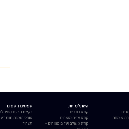
השתלמויות
טפסים נוספים
חים
קורס בוררים
בקשת הצעת מחיר לחו
רת מומחה
קורס עדים מומחים
טופס הזמנת חוות דע
קורס משולב (עדים מומחים +
תצהיר