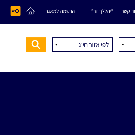
ר קשר
“יהללך זר”
הרשמה למאגר