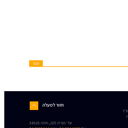
סגור
חזור למעלה
"ד
ת
שד' מוריה 105, חיפה 34616