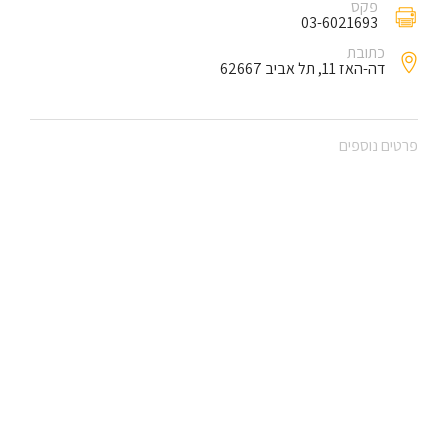
פקס
03-6021693
כתובת
דה-האז 11, תל אביב 62667
פרטים נוספים