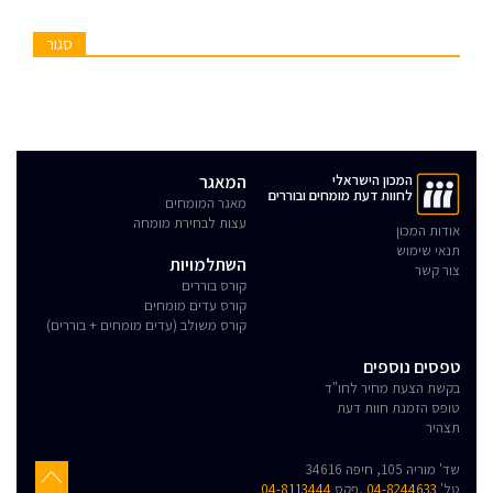
סגור
המכון הישראלי
המאגר
לחוות דעת מומחים ובוררים
מאגר המומחים
עצות לבחירת מומחה
אודות המכון
תנאי שימוש
השתלמויות
צור קשר
קורס בוררים
קורס עדים מומחים
קורס משולב (עדים מומחים + בוררים)
טפסים נוספים
בקשת הצעת מחיר לחו"ד
טופס הזמנת חוות דעת
תצהיר
שד' מוריה 105, חיפה 34616
טל'
04-8244633
,פקס
04-8113444