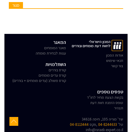
סגור
המכון הישראלי
המאגר
לחוות דעת מומחים ובוררים
מאגר המומחים
עצות לבחירת מומחה
אודות המכון
תנאי שימוש
השתלמויות
צור קשר
קורס בוררים
קורס עדים מומחים
קורס משולב (עדים מומחים + בוררים)
טפסים נוספים
בקשת הצעת מחיר לחו"ד
טופס הזמנת חוות דעת
תצהיר
שד' מוריה 105, חיפה 34616
טל'
04-8244633
,פקס
04-8113444
info@israeli-expert.co.il