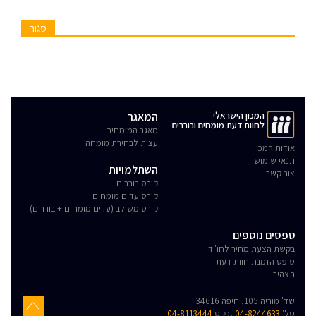
סגור
המכון הישראלי
המאגר
לחוות דעת מומחים ובוררים
מאגר המומחים
עצות לבחירת מומחה
אודות המכון
תנאי שימוש
השתלמויות
צור קשר
קורס בוררים
קורס עדים מומחים
קורס משולב (עדים מומחים + בוררים)
טפסים נוספים
בקשת הצעת מחיר לחו"ד
טופס הזמנת חוות דעת
תצהיר
שד' מוריה 105, חיפה 34616
טל'
04-8244633
,פקס
04-8113444