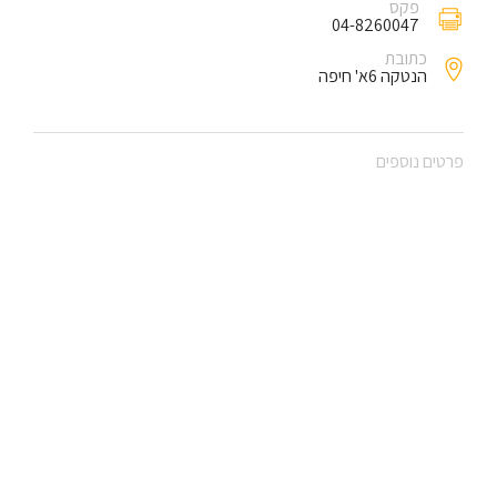
פקס
04-8260047
כתובת
הנטקה 6א' חיפה
פרטים נוספים