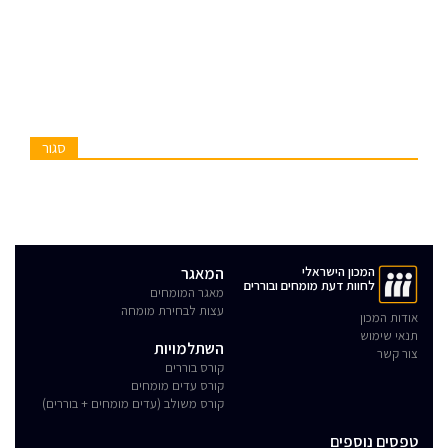
סגור
המכון הישראלי
המאגר
לחוות דעת מומחים ובוררים
מאגר המומחים
עצות לבחירת מומחה
אודות המכון
תנאי שימוש
השתלמויות
צור קשר
קורס בוררים
קורס עדים מומחים
קורס משולב (עדים מומחים + בוררים)
טפסים נוספים