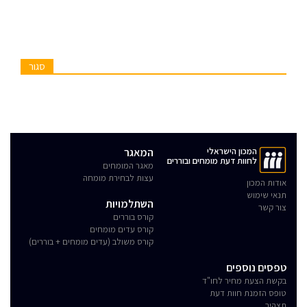
סגור
המכון הישראלי
המאגר
לחוות דעת מומחים ובוררים
מאגר המומחים
עצות לבחירת מומחה
אודות המכון
תנאי שימוש
השתלמויות
צור קשר
קורס בוררים
קורס עדים מומחים
קורס משולב (עדים מומחים + בוררים)
טפסים נוספים
בקשת הצעת מחיר לחו"ד
טופס הזמנת חוות דעת
תצהיר