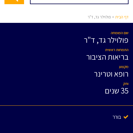
דף הבית
> פולוילר גד, ד"ר
שם המומחה
פולוילר גד, ד"ר
התמחות ראשית
בריאות הציבור
מקצוע
רופא וטרינר
ותק
35 שנים
בורר