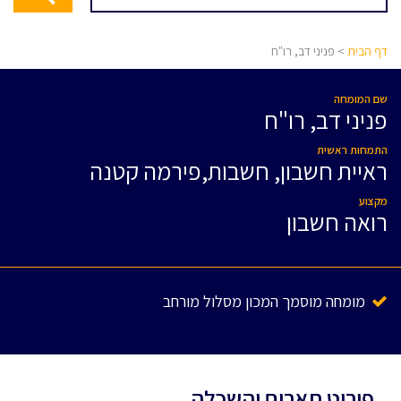
דף הבית
> פניני דב, רו"ח
שם המומחה
פניני דב, רו"ח
התמחות ראשית
ראיית חשבון, חשבות,פירמה קטנה
מקצוע
רואה חשבון
מומחה מוסמך המכון מסלול מורחב
פירוט תארים והשכלה