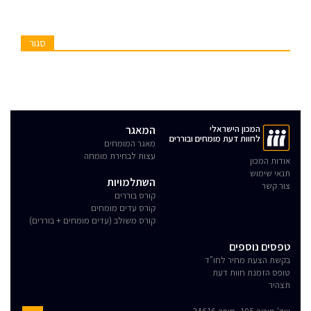
סגור
המכון הישראלי
המאגר
לחוות דעת מומחים ובוררים
מאגר המומחים
עצות לבחירת מומחה
אודות המכון
תנאי שימוש
השתלמויות
צור קשר
קורס בוררים
קורס עדים מומחים
קורס משולב (עדים מומחים + בוררים)
טפסים נוספים
בקשת הצעת מחיר לחו"ד
טופס הזמנת חוות דעת
תצהיר