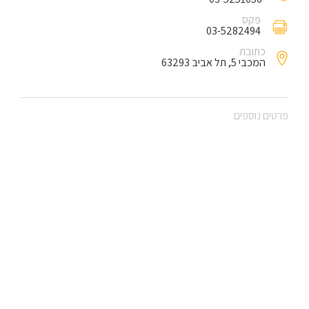
פקס
03-5282494
כתובת
המכבי 5, תל אביב 63293
פרטים נוספים