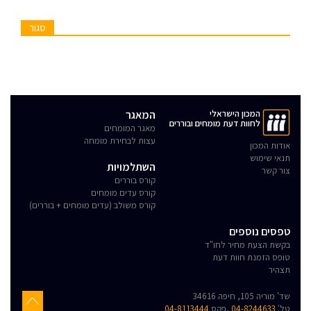
סגור
המכון הישראלי
המאגר
לחוות דעת מומחים ובוררים
מאגר המומחים
עצות לבחירת מומחה
אודות המכון
תנאי שימוש
השתלמויות
צור קשר
קורס בוררים
קורס עדים מומחים
קורס משולב (עדים מומחים + בוררים)
טפסים נוספים
בקשת הצעת מחיר לחו"ד
טופס הזמנת חוות דעת
תצהיר
שד' מוריה 105, חיפה 34616
טל'
04-8244633
,פקס
04-8113444