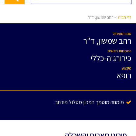
דף הבית
> רהב שמשון, ד"ר
שם המומחה
רהב שמשון, ד"ר
התמחות ראשית
כירורגיה-כללי
מקצוע
רופא
מומחה מוסמך המכון מסלול מורחב
פירוט תארים והשכלה