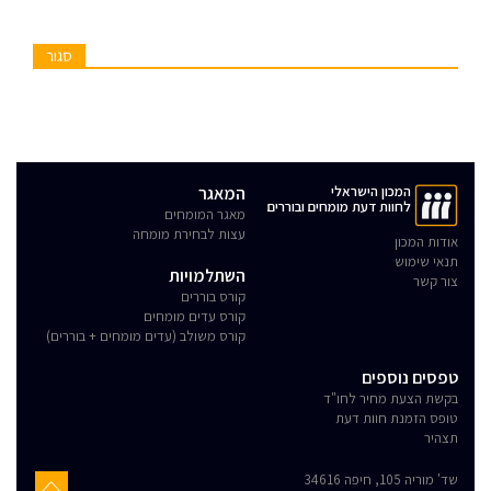
סגור
המכון הישראלי
המאגר
לחוות דעת מומחים ובוררים
מאגר המומחים
עצות לבחירת מומחה
אודות המכון
תנאי שימוש
השתלמויות
צור קשר
קורס בוררים
קורס עדים מומחים
קורס משולב (עדים מומחים + בוררים)
טפסים נוספים
בקשת הצעת מחיר לחו"ד
טופס הזמנת חוות דעת
תצהיר
שד' מוריה 105, חיפה 34616