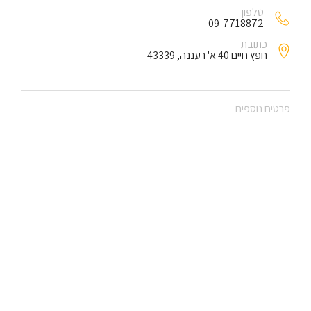
טלפון
09-7718872
כתובת
חפץ חיים 40 א' רעננה, 43339
פרטים נוספים