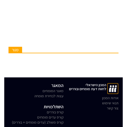
סגור
המכון הישראלי
המאגר
לחוות דעת מומחים ובוררים
מאגר המומחים
עצות לבחירת מומחה
אודות המכון
תנאי שימוש
השתלמויות
צור קשר
קורס בוררים
קורס עדים מומחים
קורס משולב (עדים מומחים + בוררים)