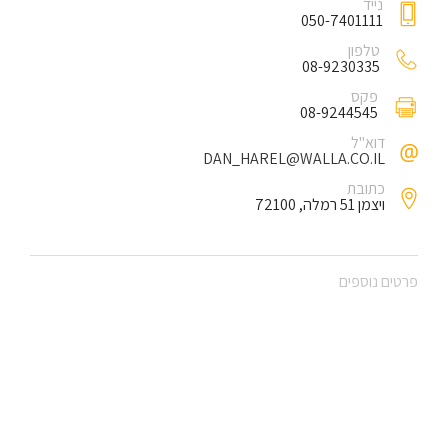
נייד
050-7401111
טלפון
08-9230335
פקס
08-9244545
דוא"ל
DAN_HAREL@WALLA.CO.IL
כתובת
ויצמן 51 רמלה, 72100
פרטים נוספים